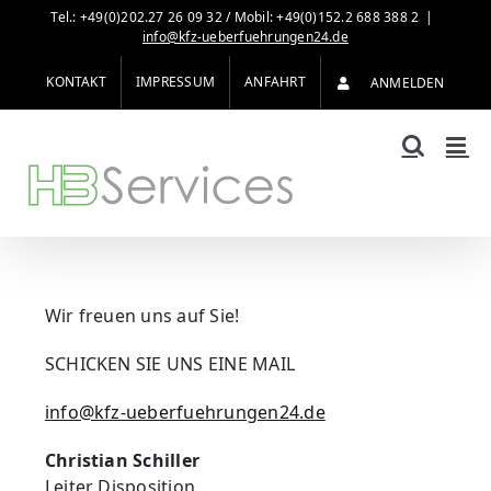
Zum
Tel.: +49(0)202.27 26 09 32 / Mobil: +49(0)152.2 688 388 2
|
Inhalt
info@kfz-ueberfuehrungen24.de
springen
KONTAKT
IMPRESSUM
ANFAHRT
ANMELDEN
Wir freuen uns auf Sie!
SCHICKEN SIE UNS EINE MAIL
info@kfz-ueberfuehrungen24.de
Christian Schiller
Leiter Disposition