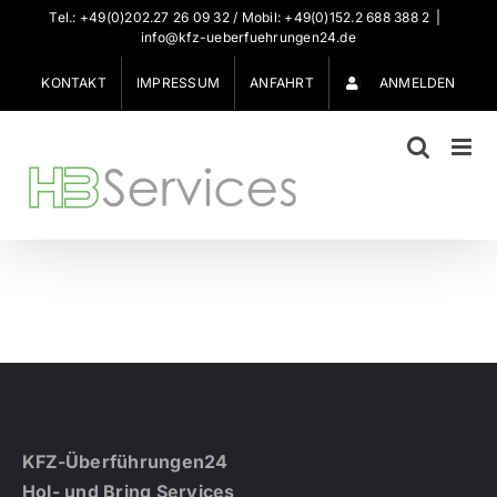
Zum
Tel.: +49(0)202.27 26 09 32 / Mobil: +49(0)152.2 688 388 2
|
info@kfz-ueberfuehrungen24.de
Inhalt
springen
KONTAKT
IMPRESSUM
ANFAHRT
ANMELDEN
KFZ-Überführungen24
Hol- und Bring Services