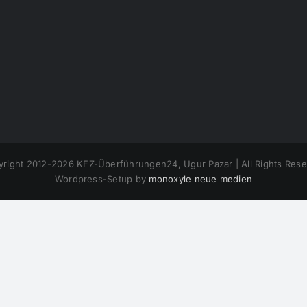
right 2012-
2026 KFZ-Überführungen24, Ugur Pazar | All Rights Res
Wordpress-Setup by
monoxyle neue medien