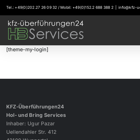
Zum
Tel.: +49(0)202.27 26 09 32 / Mobil: +49(0)152.2 688 388 2
|
info@kfz-u
Inhalt
springen
[theme-my-login]
KFZ-Überführungen24
Hol- und Bring Services
Inhaber: Ugur Pazar
Uellendahler Str. 412